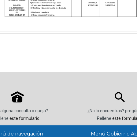
P
 alguna consulta o queja?
¿No lo encuentras? preg
llene
este formulario
.
Rellene
este formula
ú de navegación
Menú Gobierno Ab