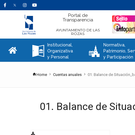
Portal de
Transparencia
AYUNTAMIENTO DE LAS
ROZAS
Institucional,
Normativa,
A
C
Organizativa
Patrimonio, Ser
y Personal
y Participación
Home
Cuentas anuales
01. Balance de Situación_b
01. Balance de Situa