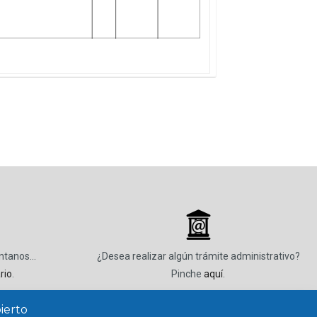
_
úntanos…
¿Desea realizar algún trámite administrativo?
rio
.
Pinche
aquí
.
ierto