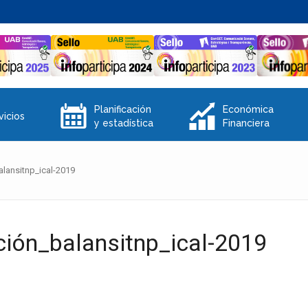
E
Q
Planificación
Económica
vicios
y estadística
Financiera
alansitnp_ical-2019
ción_balansitnp_ical-2019