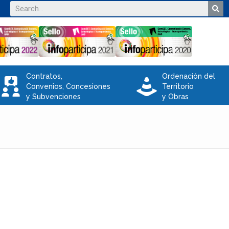
Contratos,
Ordenación del
V
e
Convenios, Concesiones
Territorio
y Subvenciones
y Obras