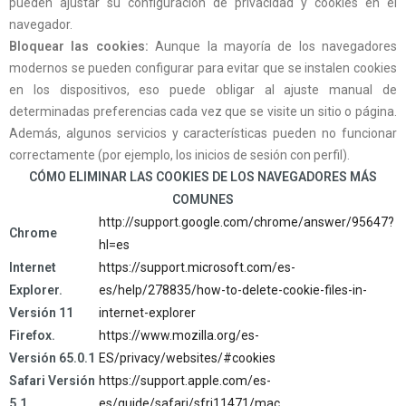
pueden ajustar su configuración de privacidad y cookies en el
navegador.
Bloquear las cookies:
Aunque la mayoría de los navegadores
modernos se pueden configurar para evitar que se instalen cookies
en los dispositivos, eso puede obligar al ajuste manual de
determinadas preferencias cada vez que se visite un sitio o página.
Además, algunos servicios y características pueden no funcionar
correctamente (por ejemplo, los inicios de sesión con perfil).
CÓMO ELIMINAR LAS COOKIES DE LOS NAVEGADORES MÁS
COMUNES
http://support.google.com/chrome/answer/95647?
Chrome
hl=es
Internet
https://support.microsoft.com/es-
Explorer.
es/help/278835/how-to-delete-cookie-files-in-
Versión 11
internet-explorer
Firefox.
https://www.mozilla.org/es-
Versión 65.0.1
ES/privacy/websites/#cookies
Safari Versión
https://support.apple.com/es-
5.1
es/guide/safari/sfri11471/mac