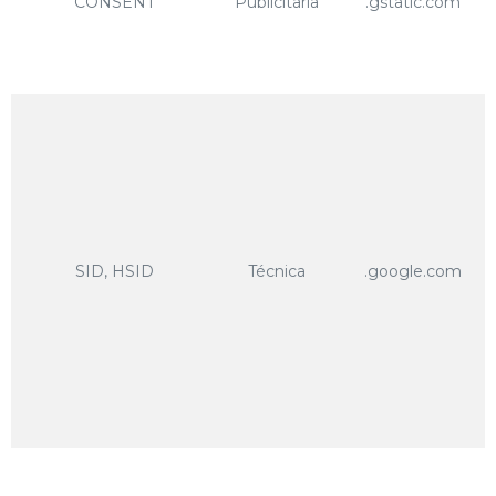
CONSENT
Publicitaria
.gstatic.com
SID, HSID
Técnica
.google.com