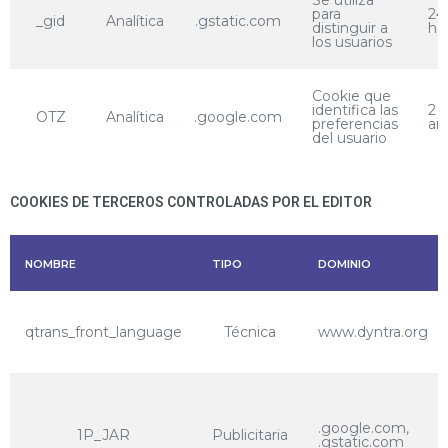
Se utiliza
para
24
_gid
Analítica
.gstatic.com
distinguir a
ho
los usuarios
Cookie que
identifica las
2
OTZ
Analítica
.google.com
preferencias
añ
del usuario
COOKIES DE TERCEROS CONTROLADAS POR EL EDITOR
NOMBRE
TIPO
DOMINIO
qtrans_front_language
Técnica
www.dyntra.org
.google.com,
1P_JAR
Publicitaria
.gstatic.com