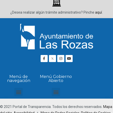
_
¿Desea realizar algún trámite administrativo? Pinche
aquí
.
Menú de
Menú Gobierno
navegación
Abierto
Transparencia Institucional, organizativa y personal
Normativa, patrimonio y servicios
Planificación y estadística
Económica financiera
Contratos, convenios, concesiones y subvenciones
Ordenación del territorio y obras
Cumplimiento normativo
Visor Presupuestario
© 2021 Portal de Transparencia. Todos los derechos reservados.
Mapa