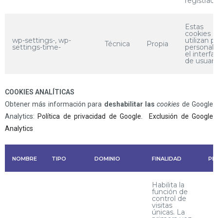
registrad
Estas
cookies s
wp-settings-, wp-
utilizan p
Técnica
Propia
settings-time-
personali
el interfa
de usuari
COOKIES ANALÍTICAS
Obtener más información para
deshabilitar las
cookies
de Google
Analytics:
Política de privacidad de
Google.
Exclusión de Google
Analytics
NOMBRE
TIPO
DOMINIO
FINALIDAD
PL
Habilita la
función de
control de
visitas
únicas. La