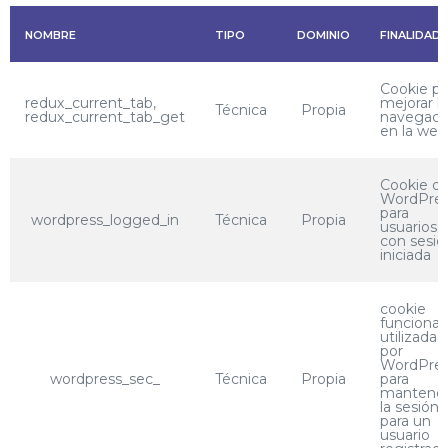
NOMBRE
TIPO
DOMINIO
FINALIDAD
Cookie pa
redux_current_tab,
mejorar la
Técnica
Propia
redux_current_tab_get
navegaci
en la web
Cookie d
WordPre
para
wordpress_logged_in
Técnica
Propia
usuarios
con sesió
iniciada
cookie
funcional
utilizada
por
WordPre
wordpress_sec_
Técnica
Propia
para
mantene
la sesión
para un
usuario