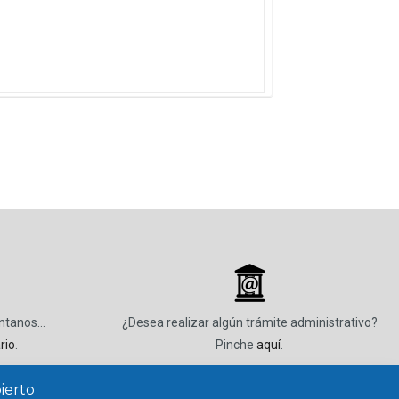
_
úntanos…
¿Desea realizar algún trámite administrativo?
rio
.
Pinche
aquí
.
ierto