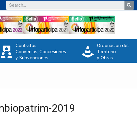
Contratos,
Ordenación del
V
e
Convenios, Concesiones
Territorio
y Subvenciones
y Obras
ambiopatrim-2019