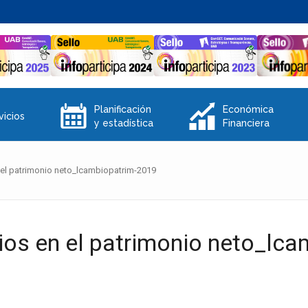
E
Q
Planificación
Económica
vicios
y estadística
Financiera
 el patrimonio neto_lcambiopatrim-2019
ios en el patrimonio neto_lc