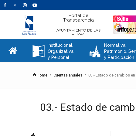
Portal de
Transparencia
AYUNTAMIENTO DE LAS
ROZAS
Institucional,
Normativa,
A
C
Organizativa
Patrimonio, Ser
y Personal
y Participación
Home
Cuentas anuales
03.- Estado de cambios en
03.- Estado de camb