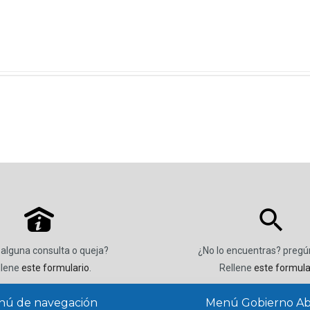
P
 alguna consulta o queja?
¿No lo encuentras? preg
llene
este formulario
.
Rellene
este formula
ú de navegación
Menú Gobierno Ab