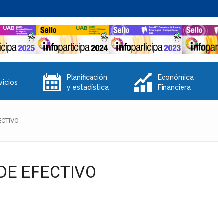
E
Q
Planificación
Económica
vicios
y estadística
Financiera
ECTIVO
DE EFECTIVO