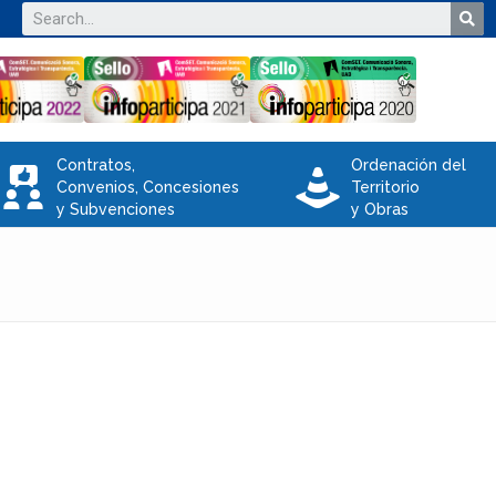
Contratos,
Ordenación del
V
e
Convenios, Concesiones
Territorio
y Subvenciones
y Obras