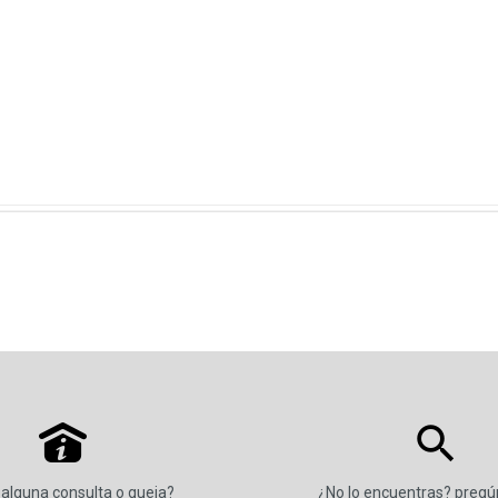
P
 alguna consulta o queja?
¿No lo encuentras? preg