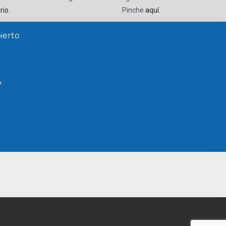
rio
.
Pinche
aquí
.
ierto
o