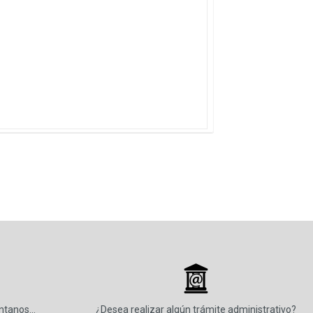
_
úntanos…
¿Desea realizar algún trámite administrativo?