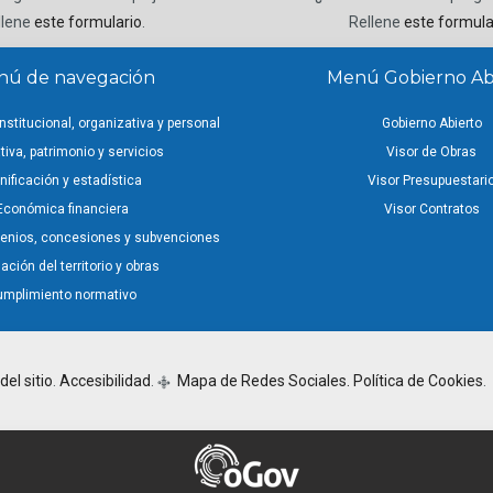
llene
este formulario
.
Rellene
este formula
ú de navegación
Menú Gobierno Ab
nstitucional, organizativa y personal
Gobierno Abierto
iva, patrimonio y servicios
Visor de Obras
nificación y estadística
Visor Presupuestari
Económica financiera
Visor Contratos
venios, concesiones y subvenciones
ción del territorio y obras
umplimiento normativo
el sitio
.
Accesibilidad
.
Mapa de Redes Sociales.
Política de Cookies
.
q