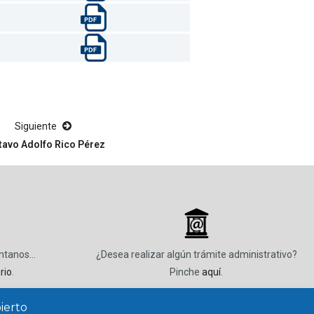
Siguiente
tavo Adolfo Rico Pérez
_
úntanos…
¿Desea realizar algún trámite administrativo?
rio
.
Pinche
aquí
.
ierto