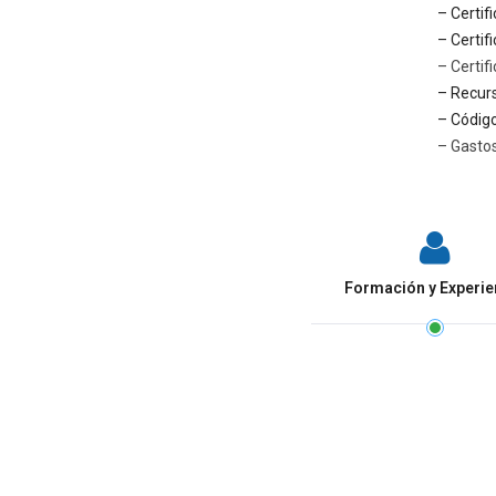
– Certif
– Certif
– Certif
– Recur
– Código
– Gastos
Formación y Experie