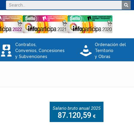
Contratos,
Ordenación del
V
e
Convenios, Concesiones
Territorio
y Subvenciones
y Obras
Salario bruto anual 2025
87.120,59