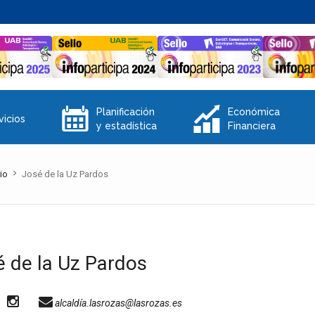
E
Q
Planificación
Económica
vicios
y estadística
Financiera
io
José de la Uz Pardos
 de la Uz Pardos
alcaldía.lasrozas@lasrozas.es