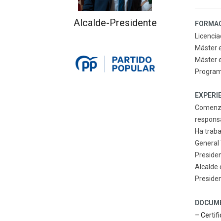
Alcalde-Presidente
FORMA
Licenci
Máster e
Máster e
Programa
EXPERI
Comenzó 
responsa
Ha traba
General 
Preside
Alcalde 
Preside
DOCUM
– Certif