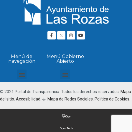
Menú de
Menú Gobierno
navegación
Abierto
Transparencia Institucional, organizativa y personal
Normativa, patrimonio y servicios
Planificación y estadística
Económica financiera
Contratos, convenios, concesiones y subvenciones
Ordenación del territorio y obras
Cumplimiento normativo
Visor Presupuestario
© 2021 Portal de Transparencia. Todos los derechos reservados.
Mapa
del sitio
.
Accesibilidad
.
Mapa de Redes Sociales.
Política de Cookies
.
q
Ogov Tech