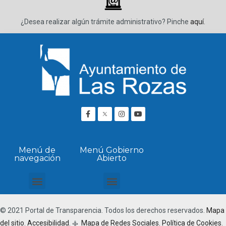
¿Desea realizar algún trámite administrativo? Pinche
aquí
.
Menú de
Menú Gobierno
navegación
Abierto
Transparencia Institucional, organizativa y personal
Normativa, patrimonio y servicios
Planificación y estadística
Económica financiera
Contratos, convenios, concesiones y subvenciones
Ordenación del territorio y obras
Cumplimiento normativo
Visor Presupuestario
© 2021 Portal de Transparencia. Todos los derechos reservados.
Mapa
del sitio
.
Accesibilidad
.
Mapa de Redes Sociales.
Política de Cookies
.
q