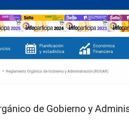
E
Q
Planificación
Económica
vicios
y estadística
Financiera
n
Reglamento Orgánico de Gobierno y Administración (ROGAR)
gánico de Gobierno y Admini