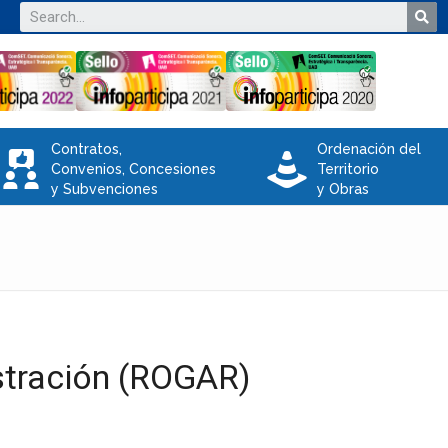
Contratos,
Ordenación del
V
e
Convenios, Concesiones
Territorio
y Subvenciones
y Obras
stración (ROGAR)