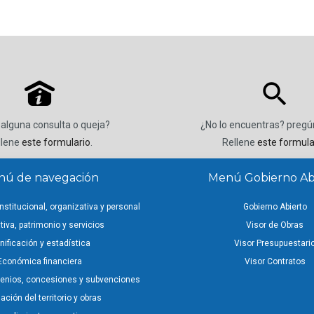
P
 alguna consulta o queja?
¿No lo encuentras? preg
llene
este formulario
.
Rellene
este formula
ú de navegación
Menú Gobierno Ab
nstitucional, organizativa y personal
Gobierno Abierto
iva, patrimonio y servicios
Visor de Obras
nificación y estadística
Visor Presupuestari
Económica financiera
Visor Contratos
venios, concesiones y subvenciones
ción del territorio y obras