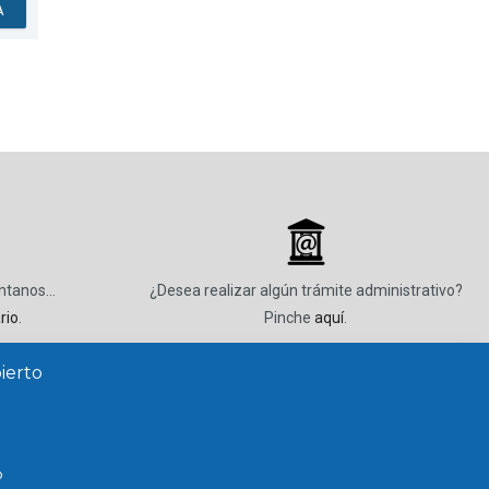
A
_
úntanos…
¿Desea realizar algún trámite administrativo?
rio
.
Pinche
aquí
.
ierto
o