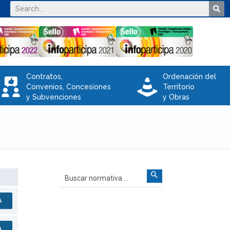
Contratos,
Ordenación del
V
e
Convenios, Concesiones
Territorio
y Subvenciones
y Obras
A
A