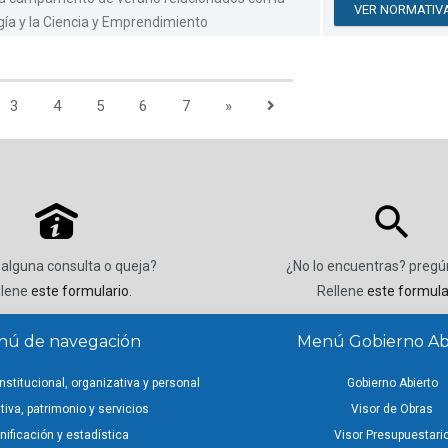
VER NORMATIV
ía y la Ciencia y Emprendimiento
3
4
5
6
7
»
P
 alguna consulta o queja?
¿No lo encuentras? preg
llene
este formulario
.
Rellene
este formula
ú de navegación
Menú Gobierno Ab
nstitucional, organizativa y personal
Gobierno Abierto
iva, patrimonio y servicios
Visor de Obras
nificación y estadística
Visor Presupuestari