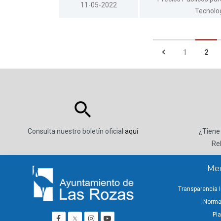
11-05-2022
Tecnolog
1
2
Consulta nuestro boletín oficial
aquí
¿Tiene
Re
Men
Transparencia I
Normat
Pla