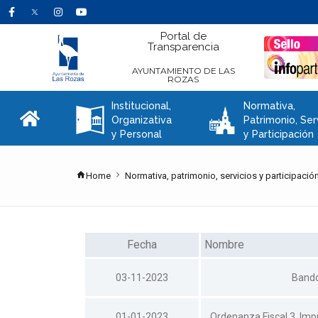
Portal de
Transparencia
AYUNTAMIENTO DE LAS
ROZAS
Institucional,
Normativa,
A
C
Organizativa
Patrimonio, Ser
y Personal
y Participación
Home
Normativa, patrimonio, servicios y participació
Fecha
Nombre
03-11-2023
Bando
01-01-2023
Ordenanza Fiscal 3. Imp