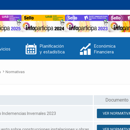
E
Q
Planificación
Económica
vicios
y estadística
Financiera
n
Normativas
Documento
 Inclemencias Invernales 2023
VER NORMATIV
uesto sobre construcciones instalaciones y obras
VER NORMATIV