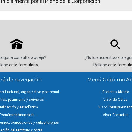
inicialmente por el Pleno de la Corporación
P
 alguna consulta o queja?
¿No lo encuentras? preg
llene
este formulario
.
Rellene
este formula
ú de navegación
Menú Gobierno Ab
nstitucional, organizativa y personal
Gobierno Abierto
iva, patrimonio y servicios
Visor de Obras
nificación y estadística
Visor Presupuestari
Económica financiera
Visor Contratos
venios, concesiones y subvenciones
ción del territorio y obras