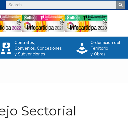
Contratos,
Ordenación del
V
e
Convenios, Concesiones
Territorio
y Subvenciones
y Obras
jo Sectorial