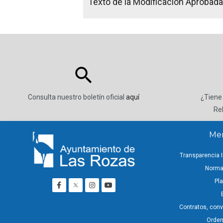
Texto de la Modificación Aprobada 
Consulta nuestro boletín oficial
aquí
¿Tiene
Re
Men
Transparencia I
Normat
Pla
Contratos, con
Ordena