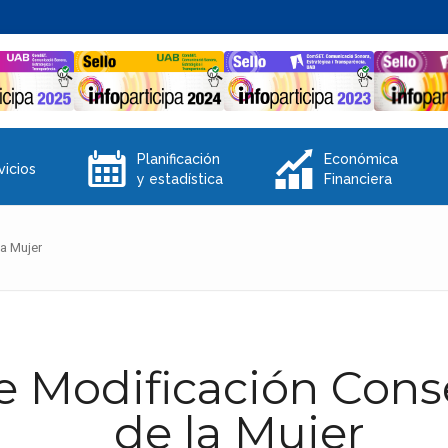
E
Q
Planificación
Económica
vicios
y estadística
Financiera
la Mujer
 Modificación Conse
de la Mujer