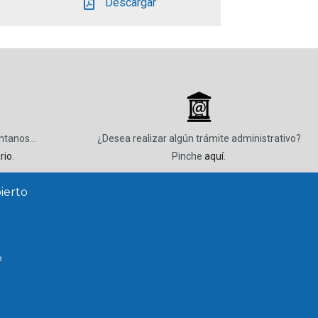
Descargar
_
úntanos…
¿Desea realizar algún trámite administrativo?
rio
.
Pinche
aquí
.
ierto
o