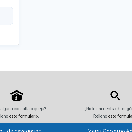
P
 alguna consulta o queja?
¿No lo encuentras? preg
llene
este formulario
.
Rellene
este formula
ú de navegación
Menú Gobierno Ab