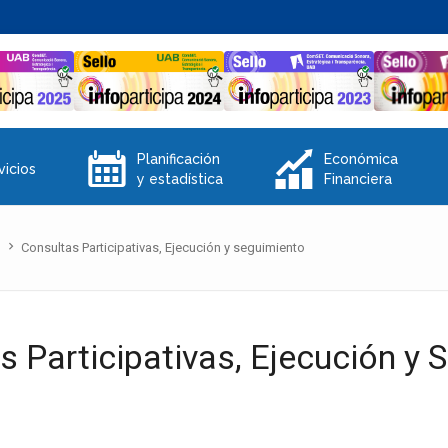
E
Q
Planificación
Económica
vicios
y estadística
Financiera
n
Consultas Participativas, Ejecución y seguimiento
s Participativas, Ejecución y 