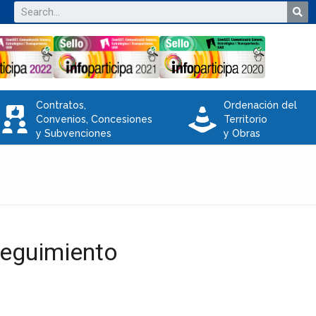
Contratos,
Ordenación del
V
e
Convenios, Concesiones
Territorio
y Subvenciones
y Obras
Seguimiento