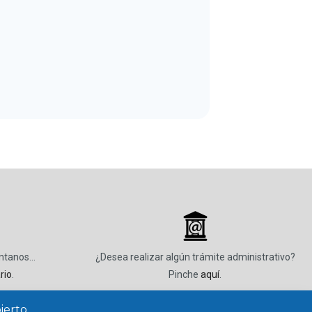
_
úntanos…
¿Desea realizar algún trámite administrativo?
rio
.
Pinche
aquí
.
ierto